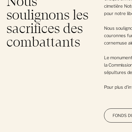
Nous
Inhumation aux flambeaux
cimetière No
soulignons les
Espace sans trace
pour notre lib
Mausolées
sacrifices des
Nous souligno
Conversion écologique
Mise en terre
couronnes funé
combattants
cornemuse ain
Certification arboricole
Gravures
Le monument d
la Commission
Messes funéraires
sépultures d
Demandes d'entretien
Pour plus d'i
FONDS D