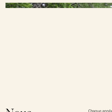
défunte
Prenez rendez-vous
}
Carte interactive
Messes commémorati
Lois et règlements
Produits et services
Plan Vert
Accompagnement en cas de décès
Arrangements préalables
Glossaire
Nos gestes verts
Options écologiques
Écologie et biodiversité
Crémation
Le Boisé du souvenir
Chaque année,