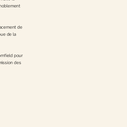
 noblement
placement de
oue de la
omfield pour
mission des