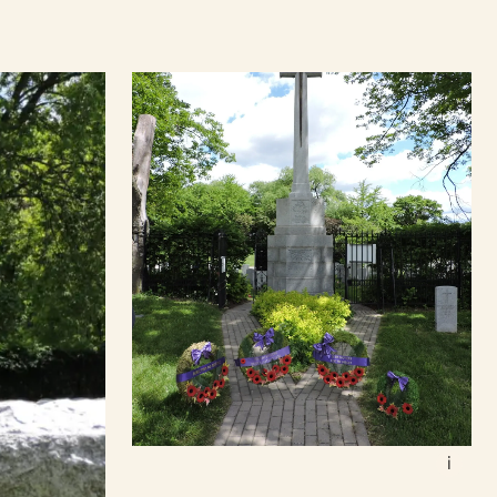
Des couronnes funéraires sont placées
i
autour de la Croix du Sacrifice