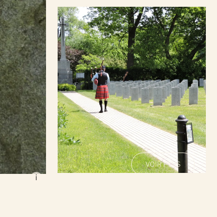
rnawka,
cations pour
VOIR PLUS
 Notre-Dame de
i