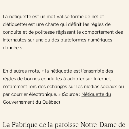
Produits et services
La nétiquette est un mot-valise formé de net et
Accompagnement en cas de décès
Plan Vert
d’étiquette) est une charte qui définit les règles de
conduite et de politesse régissant le comportement des
Arrangements préalables
internautes sur une ou des plateformes numériques
Nos gestes verts
Glossaire
Options écologiques
donnée.s.
Écologie et biodiversité
Crémation
Le Boisé du souvenir
En d'autres mots, « la nétiquette est l’ensemble des
Inhumation aux flambeaux
Espace sans trace
règles de bonnes conduites à adopter sur Internet,
Mausolées
notamment lors des échanges sur les médias sociaux ou
Conversion écologique
par courrier électronique. » (Source :
Nétiquette du
Mise en terre
Gouvernement du Québec
)
Certification arboricole
Gravures
Messes funéraires
La Fabrique de la paroisse Notre-Dame de