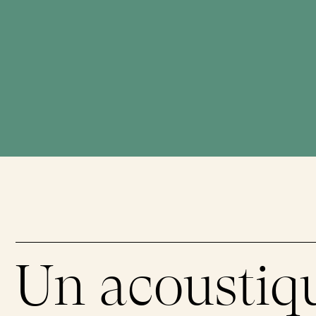
Inhumation aux flambeaux
Espace sans trace
Mausolées
Conversion écologique
Mise en terre
Certification arboricole
Gravures
Messes funéraires
Demandes d'entretien
Un acoustiq