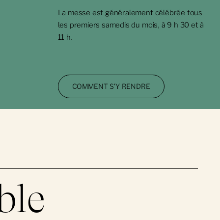
La messe est généralement célébrée tous
les premiers samedis du mois, à 9 h 30 et à
11 h.
COMMENT S'Y RENDRE
ble