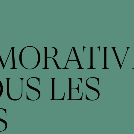
ORATIV
US LES
S
onne