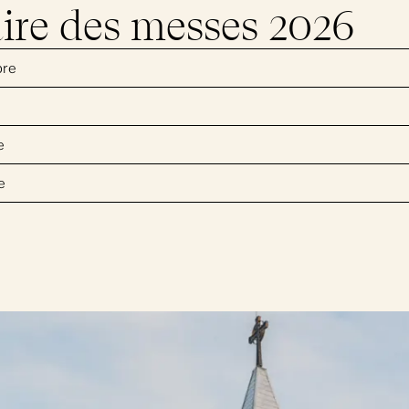
ire des messes 2026
bre
e
e