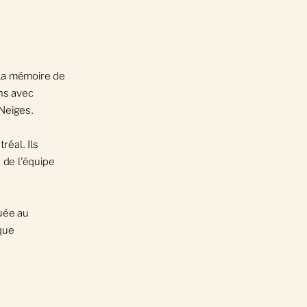
 la mémoire de
ns avec
Neiges.
éal. Ils
de l'équipe
uée au
ique