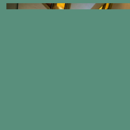
défunte
Prenez rendez-vous
}
Carte interactive
Messes commémorati
Lois et règlements
Produits et services
Plan Vert
Accompagnement en cas de décès
Arrangements préalables
Glossaire
Nos gestes verts
Options écologiques
Écologie et biodiversité
Crémation
Le Boisé du souvenir