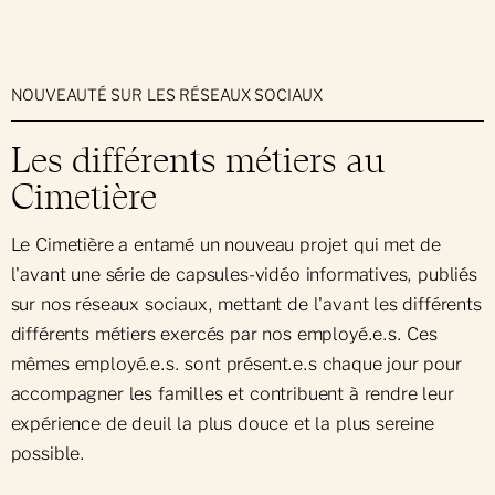
Produits et services
Accompagnement en cas de décès
Plan Vert
NOUVEAUTÉ SUR LES RÉSEAUX SOCIAUX
Arrangements préalables
Les différents métiers au
Nos gestes verts
Glossaire
Options écologiques
Cimetière
Écologie et biodiversité
Crémation
Le Cimetière a entamé un nouveau projet qui met de
Le Boisé du souvenir
Inhumation aux flambeaux
l'avant une série de capsules-vidéo informatives, publiés
Espace sans trace
sur nos réseaux sociaux, mettant de l'avant les différents
Mausolées
différents métiers exercés par nos employé.e.s. Ces
Conversion écologique
mêmes employé.e.s. sont présent.e.s chaque jour pour
Mise en terre
Certification arboricole
accompagner les familles et contribuent à rendre leur
Gravures
expérience de deuil la plus douce et la plus sereine
possible.
Messes funéraires