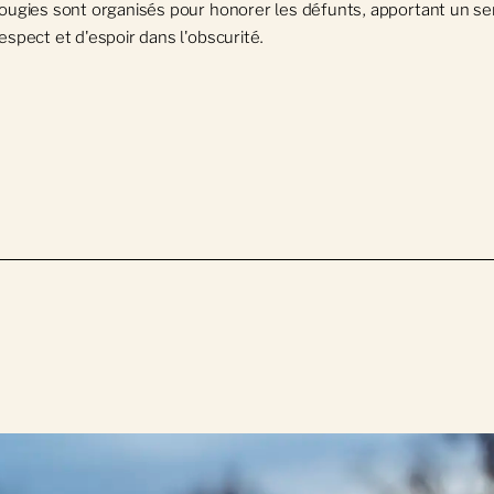
bougies sont organisés pour honorer les défunts, apportant un s
espect et d'espoir dans l'obscurité.
ion) + option de 500 $ pour l'inhumation aux flambeaux