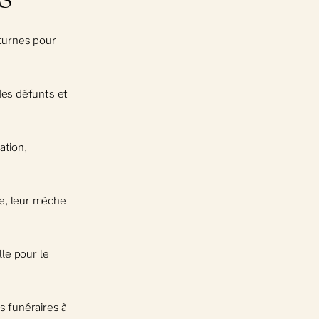
cturnes pour
des défunts et
ation,
re, leur mèche
lle pour le
es funéraires à