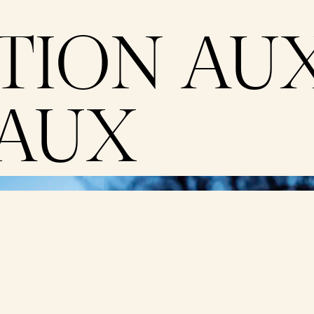
TION AU
AUX
Marie-Andrée
onne