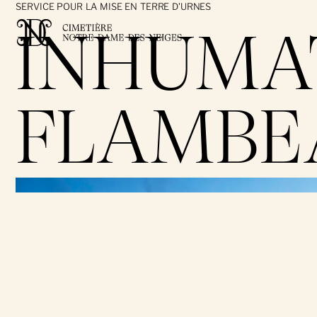
SERVICE POUR LA MISE EN TERRE D'URNES
INHUMA
FLAMBE
Le Cimetière
Ancestra Lumina
Mission et promesse
}
Histoire et patrimoine
Visitez les lieux
Nouvelles et actualités
Recherchez une pers
Heures et accès