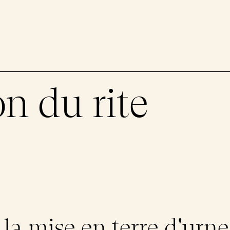
n du rite
 la mise en terre d'urne