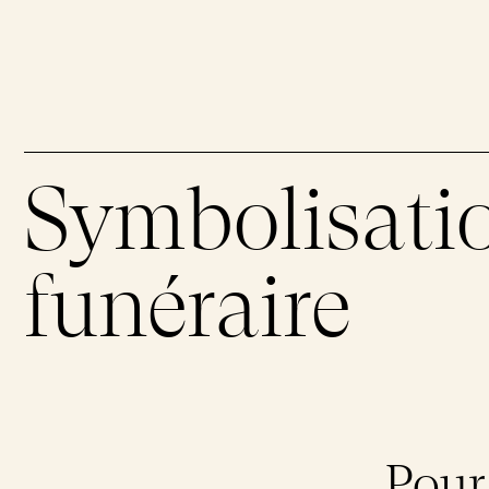
Inhumation aux flambeaux
Espace sans trace
Mausolées
Conversion écologique
Mise en terre
Certification arboricole
Symbolisatio
Gravures
Messes funéraires
funéraire
Demandes d'entretien
Pour