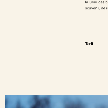
la lueur des 
souvenir, de r
Tarif
965 $ (crémat